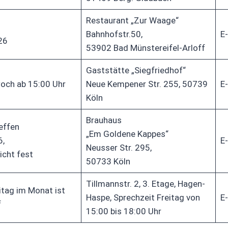
Restaurant „Zur Waage“
Bahnhofstr.50,
E-
26
53902 Bad Münstereifel-Arloff
Gaststätte „Siegfriedhof“
och ab 15:00 Uhr
Neue Kempener Str. 255, 50739
E-
Köln
Brauhaus
effen
„Em Goldene Kappes“
6,
E-
Neusser Str. 295,
icht fest
50733 Köln
Tillmannstr. 2, 3. Etage, Hagen-
itag im Monat ist
Haspe, Sprechzeit Freitag von
E-
f
15:00 bis 18:00 Uhr