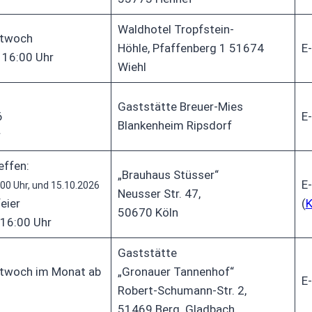
Waldhotel Tropfstein-
ttwoch
Höhle, Pfaffenberg 1 51674
E-
 16:00 Uhr
Wiehl
Gaststätte Breuer-Mies
6
E-
Blankenheim Ripsdorf
r
effen:
„Brauhaus Stüsser“
E-
:00 Uhr, und 15.10.2026
Neusser Str. 47,
eier
(
K
50670 Köln
 16:00 Uhr
Gaststätte
ttwoch im Monat ab
„Gronauer Tannenhof“
E-
Robert-Schumann-Str. 2,
51469 Berg. Gladbach