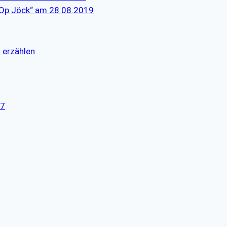
 „Op Jöck“ am 28.08.2019
l erzählen
17