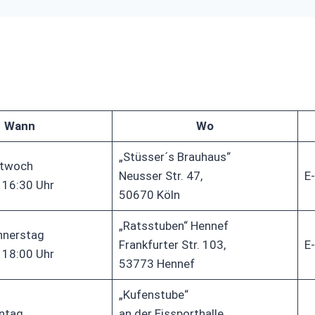
Wann
Wo
„Stüsser´s Brauhaus“
ttwoch
Neusser Str. 47,
E-
 16:30 Uhr
50670 Köln
„Ratsstuben“ Hennef
nnerstag
Frankfurter Str. 103,
E-
 18:00 Uhr
53773 Hennef
„Kufenstube“
ntag
an der Eissporthalle