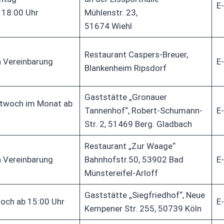
E-
 18:00 Uhr
Mühlenstr. 23,
51674 Wiehl
Restaurant Caspers-Breuer,
h Vereinbarung
E-
Blankenheim Ripsdorf
Gaststätte „Gronauer
ttwoch im Monat ab
Tannenhof“, Robert-Schumann-
E-
Str. 2, 51469 Berg. Gladbach
Restaurant „Zur Waage“
h Vereinbarung
Bahnhofstr.50, 53902 Bad
E-
Münstereifel-Arloff
Gaststätte „Siegfriedhof“, Neue
och ab 15:00 Uhr
E-
Kempener Str. 255, 50739 Köln